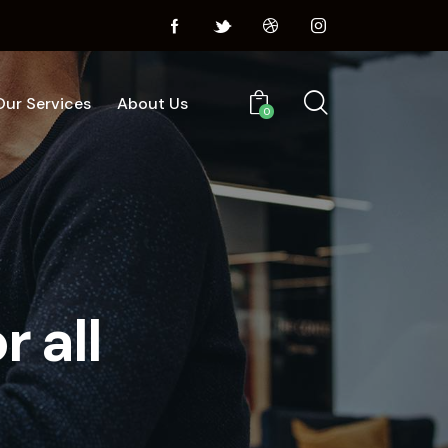
Our Services
About Us
0
Home
Services
About Us
0
r all