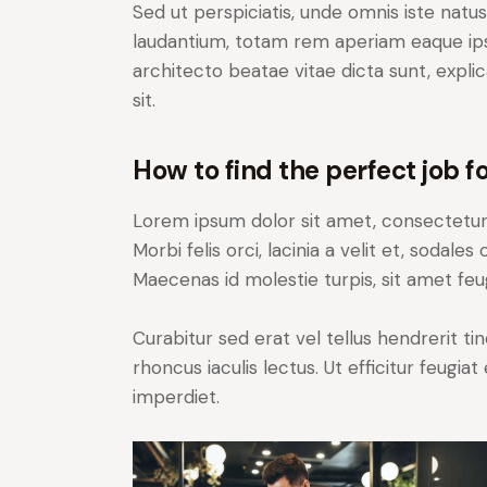
Sed ut perspiciatis, unde omnis iste nat
laudantium, totam rem aperiam eaque ipsa,
architecto beatae vitae dicta sunt, expl
sit.
How to find the perfect job fo
Lorem ipsum dolor sit amet, consectetur a
Morbi felis orci, lacinia a velit et, soda
Maecenas id molestie turpis, sit amet feu
Curabitur sed erat vel tellus hendrerit tin
rhoncus iaculis lectus. Ut efficitur feugia
imperdiet.