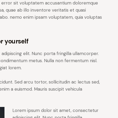
us error sit voluptatem accusantium doloremque
 quae ab illo inventore veritatis et quasi
icabo. nemo enim ipsam voluptatem, quia voluptas
r yourself
dipiscing elit. Nunc porta fringilla ullamcorper.
les condimentum metus. Nulla non fermentum nisl.
giat lorem.
cidunt. Sed arcu tortor, sollicitudin ac lectus sed,
t enim a euismod. Mauris suscipit vehicula
Lorem ipsum dolor sit amet, consectetur
adipiscing elit. Nunc porta fringilla