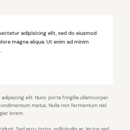
ectetur adipisicing elit, sed do eiusmod
olore magna aliqua. Ut enim ad minim
.
dipiscing elit. Nunc porta fringilla ullamcorper.
les condimentum metus. Nulla non fermentum nisl.
giat lorem.
cidunt. Sed arcu tortor, sollicitudin ac lectus sed,