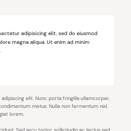
ectetur adipisicing elit, sed do eiusmod
olore magna aliqua. Ut enim ad minim
.
dipiscing elit. Nunc porta fringilla ullamcorper.
les condimentum metus. Nulla non fermentum nisl.
giat lorem.
cidunt. Sed arcu tortor, sollicitudin ac lectus sed,