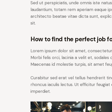
Sed ut perspiciatis, unde omnis iste nat
laudantium, totam rem aperiam eaque ipsa,
architecto beatae vitae dicta sunt, expl
sit.
How to find the perfect job fo
Lorem ipsum dolor sit amet, consectetur a
Morbi felis orci, lacinia a velit et, soda
Maecenas id molestie turpis, sit amet feu
Curabitur sed erat vel tellus hendrerit tin
rhoncus iaculis lectus. Ut efficitur feugia
imperdiet.