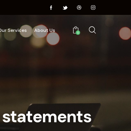
Our Services
About Us
0
Home
Services
About Us
0
r statements