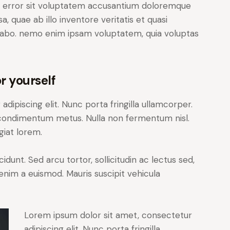
us error sit voluptatem accusantium doloremque
 quae ab illo inventore veritatis et quasi
icabo. nemo enim ipsam voluptatem, quia voluptas
r yourself
dipiscing elit. Nunc porta fringilla ullamcorper.
les condimentum metus. Nulla non fermentum nisl.
giat lorem.
cidunt. Sed arcu tortor, sollicitudin ac lectus sed,
t enim a euismod. Mauris suscipit vehicula
Lorem ipsum dolor sit amet, consectetur
adipiscing elit. Nunc porta fringilla